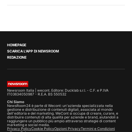
HOMEPAGE
SCARICA L’APP DI NEWSROOM
REDAZIONE
Newsroom Italia | wecont. Editore: Ducklab s.r.l. - C.F. e P.IVA
IT03634050987 - R.E.A. BS 550532
Chi Siamo
NewsRoom24 è parte di Wecont: un'azienda specializzata nella
gestione e distribuzione di contenuti digitali, associata al mondo
dell'editoria e del marketing. WeCont si occupa di creare, curare, e
distribuire contenuti di alta qualità per aziende e brand, aiutandoli a
raggiungere un pubblico più ampio attraverso strategie di content
marketing e social media.
Privacy Policy
Cookie Policy
Opzioni Privacy
Termini e Condizioni