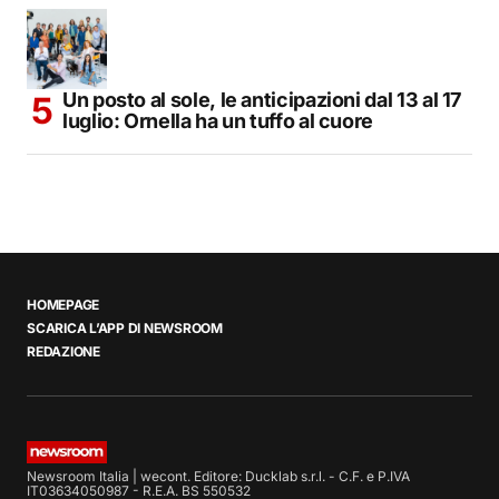
Un posto al sole, le anticipazioni dal 13 al 17
luglio: Ornella ha un tuffo al cuore
HOMEPAGE
SCARICA L’APP DI NEWSROOM
REDAZIONE
Newsroom Italia | wecont. Editore: Ducklab s.r.l. - C.F. e P.IVA
IT03634050987 - R.E.A. BS 550532