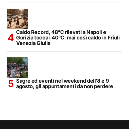
Caldo Record, 48°C rilevati a Napoli e
Gorizia tocca i 40°C: mai così caldo in Friuli
Venezia Giulia
Sagre ed eventi nel weekend dell’8 e 9
agosto, gli appuntamenti da non perdere