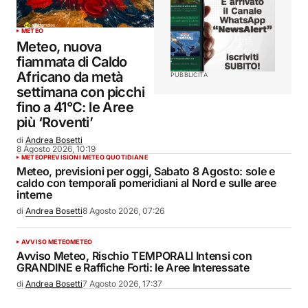
METEO
Meteo, nuova
fiammata di Caldo
Africano da metà
PUBBLICITÀ
settimana con picchi
fino a 41°C: le Aree
più ‘Roventi’
di
Andrea Bosetti
8 Agosto 2026, 10:19
METEO
PREVISIONI METEO QUOTIDIANE
Meteo, previsioni per oggi, Sabato 8 Agosto: sole e
caldo con temporali pomeridiani al Nord e sulle aree
interne
di
Andrea Bosetti
8 Agosto 2026, 07:26
AVVISO METEO
METEO
Avviso Meteo, Rischio TEMPORALI Intensi con
GRANDINE e Raffiche Forti: le Aree Interessate
di
Andrea Bosetti
7 Agosto 2026, 17:37