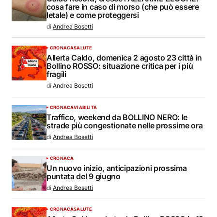
cosa fare in caso di morso (che può essere
letale) e come proteggersi
di
Andrea Bosetti
CRONACA
SALUTE
Allerta Caldo, domenica 2 agosto 23 città in
Bollino ROSSO: situazione critica per i più
fragili
di
Andrea Bosetti
CRONACA
VIABILITÀ
Traffico, weekend da BOLLINO NERO: le
strade più congestionate nelle prossime ora
di
Andrea Bosetti
CRONACA
Un nuovo inizio, anticipazioni prossima
puntata del 9 giugno
di
Andrea Bosetti
CRONACA
SALUTE