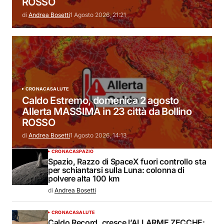
ROSSO
di
Andrea Bosetti
1 Agosto 2026, 21:21
CRONACA
SALUTE
Caldo Estremo, domenica 2 agosto
Allerta MASSIMA in 23 città da Bollino
ROSSO
di
Andrea Bosetti
1 Agosto 2026, 14:13
CRONACA
SPAZIO
Spazio, Razzo di SpaceX fuori controllo sta
per schiantarsi sulla Luna: colonna di
polvere alta 100 km
di
Andrea Bosetti
CRONACA
SALUTE
Caldo Record, cresce l’ALLARME ZECCHE: