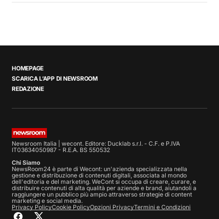
HOMEPAGE
SCARICA L’APP DI NEWSROOM
REDAZIONE
Newsroom Italia | wecont. Editore: Ducklab s.r.l. - C.F. e P.IVA
IT03634050987 - R.E.A. BS 550532
Chi Siamo
NewsRoom24 è parte di Wecont: un'azienda specializzata nella
gestione e distribuzione di contenuti digitali, associata al mondo
dell'editoria e del marketing. WeCont si occupa di creare, curare, e
distribuire contenuti di alta qualità per aziende e brand, aiutandoli a
raggiungere un pubblico più ampio attraverso strategie di content
marketing e social media.
Privacy Policy
Cookie Policy
Opzioni Privacy
Termini e Condizioni