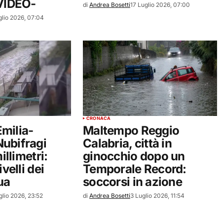
-VIDEO-
di
Andrea Bosetti
17 Luglio 2026, 07:00
glio 2026, 07:04
CRONACA
milia-
Maltempo Reggio
ubifragi
Calabria, città in
illimetri:
ginocchio dopo un
ivelli dei
Temporale Record:
ua
soccorsi in azione
glio 2026, 23:52
di
Andrea Bosetti
3 Luglio 2026, 11:54