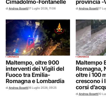
Cimadolmo-Fontanelle
provincia 
di
Andrea Bosetti
17 Luglio 2026, 11:06
di
Andrea Bosetti
17 Lu
CRONACA
CRONACA
Maltempo, oltre 900
Maltempo E
interventi dei Vigili del
Romagna, N
Fuoco tra Emilia-
oltre i 100 m
Romagna e Lombardia
crescono i l
corsi d’acq
di
Andrea Bosetti
16 Luglio 2026, 09:25
di
Andrea Bosetti
10 Lu