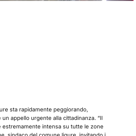
gure sta rapidamente peggiorando,
e un appello urgente alla cittadinanza. “Il
ia è estremamente intensa su tutte le zone
e, sindaco del comune ligure, invitando i