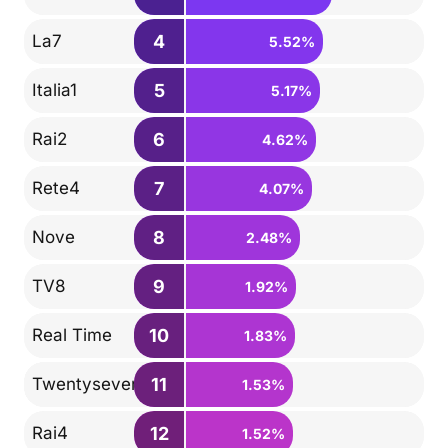
4
La7
5.52%
5
Italia1
5.17%
6
Rai2
4.62%
7
Rete4
4.07%
8
Nove
2.48%
9
TV8
1.92%
10
Real Time
1.83%
11
Twentyseven
1.53%
12
Rai4
1.52%