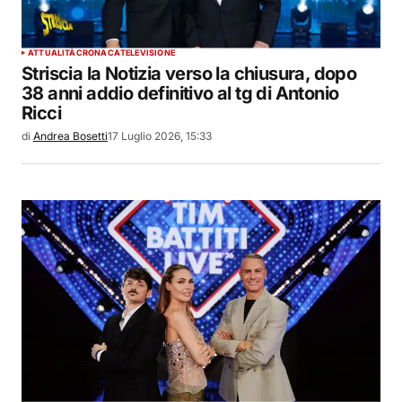
ATTUALITÀ
CRONACA
TELEVISIONE
Striscia la Notizia verso la chiusura, dopo
38 anni addio definitivo al tg di Antonio
Ricci
di
Andrea Bosetti
17 Luglio 2026, 15:33