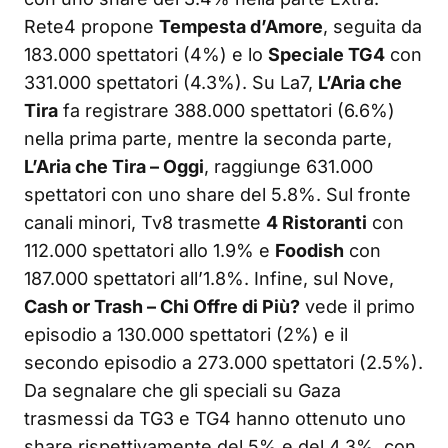
Rete4 propone
Tempesta d’Amore
, seguita da
183.000 spettatori (4%) e lo
Speciale TG4
con
331.000 spettatori (4.3%). Su La7,
L’Aria che
Tira
fa registrare 388.000 spettatori (6.6%)
nella prima parte, mentre la seconda parte,
L’Aria che Tira – Oggi
, raggiunge 631.000
spettatori con uno share del 5.8%. Sul fronte
canali minori, Tv8 trasmette
4 Ristoranti
con
112.000 spettatori allo 1.9% e
Foodish
con
187.000 spettatori all’1.8%. Infine, sul Nove,
Cash or Trash – Chi Offre di Più?
vede il primo
episodio a 130.000 spettatori (2%) e il
secondo episodio a 273.000 spettatori (2.5%).
Da segnalare che gli speciali su Gaza
trasmessi da TG3 e TG4 hanno ottenuto uno
share rispettivamente del 5% e del 4.3%, con