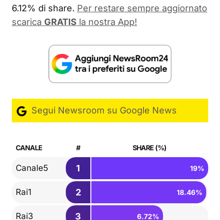
6.12% di share.
Per restare sempre aggiornato
scarica
GRATIS
la nostra App!
Segui Newsroom su Google News
CANALE
#
SHARE (%)
1
Canale5
19%
2
Rai1
18.46%
3
Rai3
6.72%