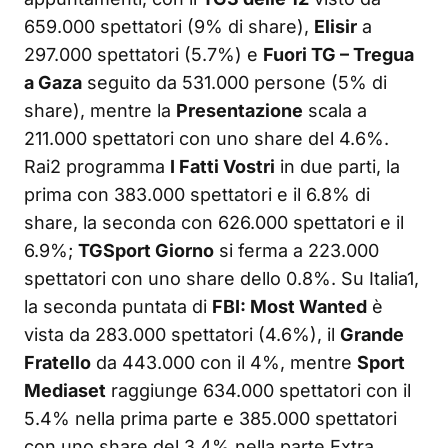
659.000 spettatori (9% di share),
Elisir
a
297.000 spettatori (5.7%) e
Fuori TG – Tregua
a Gaza
seguito da 531.000 persone (5% di
share), mentre la
Presentazione
scala a
211.000 spettatori con uno share del 4.6%.
Rai2 programma
I Fatti Vostri
in due parti, la
prima con 383.000 spettatori e il 6.8% di
share, la seconda con 626.000 spettatori e il
6.9%;
TGSport Giorno
si ferma a 223.000
spettatori con uno share dello 0.8%. Su Italia1,
la seconda puntata di
FBI: Most Wanted
è
vista da 283.000 spettatori (4.6%), il
Grande
Fratello
da 443.000 con il 4%, mentre
Sport
Mediaset
raggiunge 634.000 spettatori con il
5.4% nella prima parte e 385.000 spettatori
con uno share del 3.4% nella parte Extra.