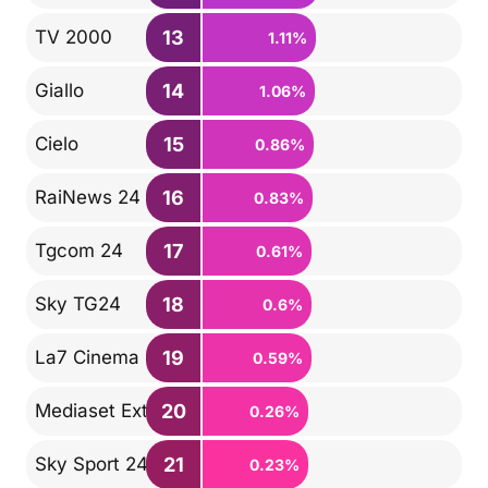
13
TV 2000
1.11%
14
Giallo
1.06%
15
Cielo
0.86%
16
RaiNews 24
0.83%
17
Tgcom 24
0.61%
18
Sky TG24
0.6%
19
La7 Cinema
0.59%
20
Mediaset Extra
0.26%
21
Sky Sport 24
0.23%