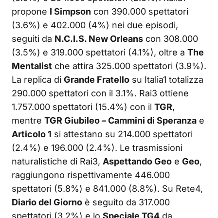
propone
I Simpson
con 390.000 spettatori
(3.6%) e 402.000 (4%) nei due episodi,
seguiti da
N.C.I.S. New Orleans
con 308.000
(3.5%) e 319.000 spettatori (4.1%), oltre a
The
Mentalist
che attira 325.000 spettatori (3.9%).
La replica di
Grande Fratello
su Italia1 totalizza
290.000 spettatori con il 3.1%. Rai3 ottiene
1.757.000 spettatori (15.4%) con il
TGR
,
mentre
TGR Giubileo – Cammini di Speranza
e
Articolo 1
si attestano su 214.000 spettatori
(2.4%) e 196.000 (2.4%). Le trasmissioni
naturalistiche di Rai3,
Aspettando Geo
e
Geo
,
raggiungono rispettivamente 446.000
spettatori (5.8%) e 841.000 (8.8%). Su Rete4,
Diario del Giorno
è seguito da 317.000
spettatori (3.2%) e lo
Speciale TG4
da