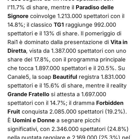
l’11.7% di share, mentre il
Paradiso delle
Signore
coinvolge 1.213.000 spettatori con il
14.8%; il classico
TG1
raggiunge 992.000
spettatori e il 13% di share. Il pomeriggio di
Rai1 è dominato dalla presentazione di
Vita in
Diretta
, vista da 1.387.000 spettatori con uno
share del 17.8%, con il programma principale
che tocca 1.897.000 spettatori e il 20.5%. Su
Canale5, la soap
Beautiful
registra 1.831.000
spettatori e il 15.6% di share, mentre il reality
Grande Fratello
si attesta a 1.697.000
spettatori con il 14.7%; il dramma
Forbidden
Fruit
conquista 2.085.000 spettatori (19.2%).
È
Uomini e Donne
a segnare picchi
significativi, con 2.346.000 spettatori (24.8%)
nella puntata regolare e 2.169.000 (25.3%) nel