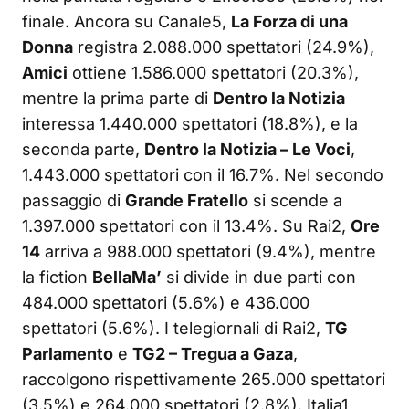
finale. Ancora su Canale5,
La Forza di una
Donna
registra 2.088.000 spettatori (24.9%),
Amici
ottiene 1.586.000 spettatori (20.3%),
mentre la prima parte di
Dentro la Notizia
interessa 1.440.000 spettatori (18.8%), e la
seconda parte,
Dentro la Notizia – Le Voci
,
1.443.000 spettatori con il 16.7%. Nel secondo
passaggio di
Grande Fratello
si scende a
1.397.000 spettatori con il 13.4%. Su Rai2,
Ore
14
arriva a 988.000 spettatori (9.4%), mentre
la fiction
BellaMa’
si divide in due parti con
484.000 spettatori (5.6%) e 436.000
spettatori (5.6%). I telegiornali di Rai2,
TG
Parlamento
e
TG2 – Tregua a Gaza
,
raccolgono rispettivamente 265.000 spettatori
(3.5%) e 264.000 spettatori (2.8%). Italia1