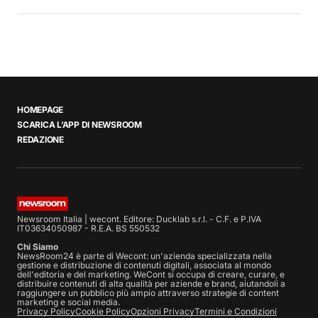
HOMEPAGE
SCARICA L’APP DI NEWSROOM
REDAZIONE
Newsroom Italia | wecont. Editore: Ducklab s.r.l. - C.F. e P.IVA
IT03634050987 - R.E.A. BS 550532
Chi Siamo
NewsRoom24 è parte di Wecont: un'azienda specializzata nella
gestione e distribuzione di contenuti digitali, associata al mondo
dell'editoria e del marketing. WeCont si occupa di creare, curare, e
distribuire contenuti di alta qualità per aziende e brand, aiutandoli a
raggiungere un pubblico più ampio attraverso strategie di content
marketing e social media.
Privacy Policy
Cookie Policy
Opzioni Privacy
Termini e Condizioni