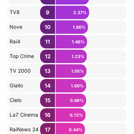
9
TV8
2.37%
10
Nove
1.86%
11
Rai4
1.46%
12
Top Crime
1.23%
13
TV 2000
1.05%
14
Giallo
1.00%
15
Cielo
0.96%
16
La7 Cinema
0.72%
17
RaiNews 24
0.44%