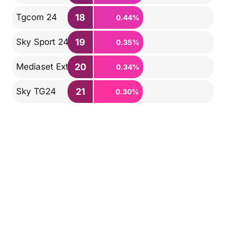
18
Tgcom 24
0.44%
19
Sky Sport 24
0.35%
20
Mediaset Extra
0.34%
21
Sky TG24
0.30%