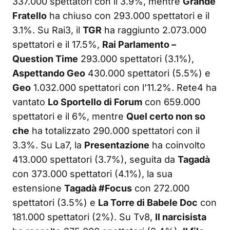
337.000 spettatori con il 3.9%, mentre
Grande
Fratello
ha chiuso con 293.000 spettatori e il
3.1%. Su Rai3, il
TGR
ha raggiunto 2.073.000
spettatori e il 17.5%,
Rai Parlamento –
Question Time
293.000 spettatori (3.1%),
Aspettando Geo
430.000 spettatori (5.5%) e
Geo
1.032.000 spettatori con l’11.2%. Rete4 ha
vantato
Lo Sportello di Forum
con 659.000
spettatori e il 6%, mentre
Quel certo non so
che
ha totalizzato 290.000 spettatori con il
3.3%. Su La7, la
Presentazione
ha coinvolto
413.000 spettatori (3.7%), seguita da
Tagadà
con 373.000 spettatori (4.1%), la sua
estensione
Tagadà #Focus
con 272.000
spettatori (3.5%) e
La Torre di Babele Doc
con
181.000 spettatori (2%). Su Tv8,
Il narcisista