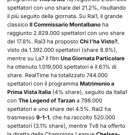
spettatori con uno share del 21.2%, risultando
il più seguito della giornata. Su Rai1, il grande
classico
Il Commissario Montalbano
ha
raggiunto 2.829.000 spettatori con uno share
del 17.8%. Rai3 ha proposto
Chi l’ha Visto?
,
visto da 1.392.000 spettatori (share 8.9%),
mentre su La7 il film
Una Giornata Particolare
ha ottenuto 1.019.000 spettatori e il 6.1% di
share. RealTime ha totalizzato 744.000
spettatori con il programma
Matrimonio a
Prima Vista Italia
(4% share), seguito da Italia1
con
The Legend of Tarzan
a 798.000
spettatori e uno share del 4.5%. Rai2 ha
trasmesso
9-1-1
, che ha raccolto 520.000
spettatori (3.1% share), mentre Tv8 ha offerto
la diretta della Champions League
Chelsea-