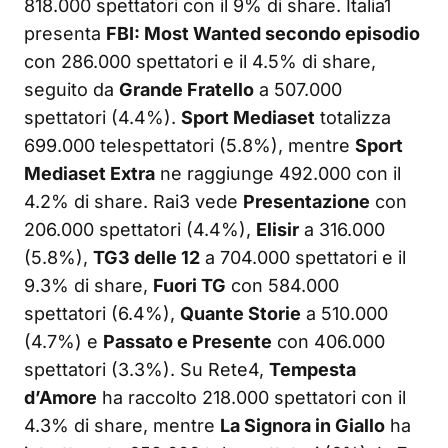
818.000 spettatori con il 9% di share. Italia1
presenta
FBI: Most Wanted secondo episodio
con 286.000 spettatori e il 4.5% di share,
seguito da
Grande Fratello
a 507.000
spettatori (4.4%).
Sport Mediaset
totalizza
699.000 telespettatori (5.8%), mentre
Sport
Mediaset Extra
ne raggiunge 492.000 con il
4.2% di share. Rai3 vede
Presentazione
con
206.000 spettatori (4.4%),
Elisir
a 316.000
(5.8%),
TG3 delle 12
a 704.000 spettatori e il
9.3% di share,
Fuori TG
con 584.000
spettatori (6.4%),
Quante Storie
a 510.000
(4.7%) e
Passato e Presente
con 406.000
spettatori (3.3%). Su Rete4,
Tempesta
d’Amore
ha raccolto 218.000 spettatori con il
4.3% di share, mentre
La Signora in Giallo
ha