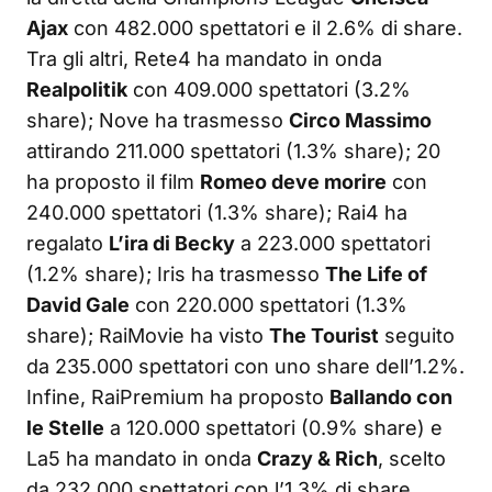
Ajax
con 482.000 spettatori e il 2.6% di share.
Tra gli altri, Rete4 ha mandato in onda
Realpolitik
con 409.000 spettatori (3.2%
share); Nove ha trasmesso
Circo Massimo
attirando 211.000 spettatori (1.3% share); 20
ha proposto il film
Romeo deve morire
con
240.000 spettatori (1.3% share); Rai4 ha
regalato
L’ira di Becky
a 223.000 spettatori
(1.2% share); Iris ha trasmesso
The Life of
David Gale
con 220.000 spettatori (1.3%
share); RaiMovie ha visto
The Tourist
seguito
da 235.000 spettatori con uno share dell’1.2%.
Infine, RaiPremium ha proposto
Ballando con
le Stelle
a 120.000 spettatori (0.9% share) e
La5 ha mandato in onda
Crazy & Rich
, scelto
da 232.000 spettatori con l’1.3% di share.