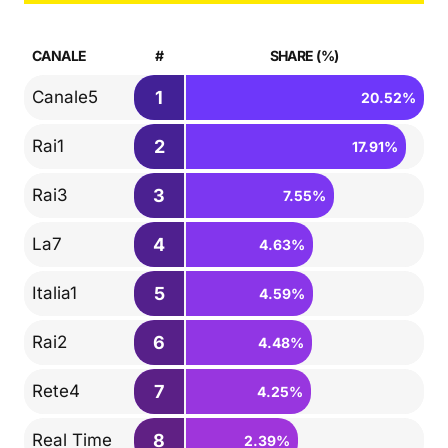
CANALE
#
SHARE (%)
1
Canale5
20.52%
2
Rai1
17.91%
3
Rai3
7.55%
4
La7
4.63%
5
Italia1
4.59%
6
Rai2
4.48%
7
Rete4
4.25%
8
Real Time
2.39%