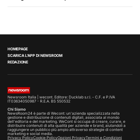
HOMEPAGE
SCARICA L’APP DI NEWSROOM
REDAZIONE
Newsroom Italia | wecont. Editore: Ducklab s.r.l. - C.F. e P.IVA
IT03634050987 - R.E.A. BS 550532
Chi Siamo
NewsRoom24 è parte di Wecont: un'azienda specializzata nella
gestione e distribuzione di contenuti digitali, associata al mondo
dell'editoria e del marketing. WeCont si occupa di creare, curare, e
distribuire contenuti di alta qualità per aziende e brand, aiutandoli a
raggiungere un pubblico più ampio attraverso strategie di content
marketing e social media.
Privacy Policy
Cookie Policy
Opzioni Privacy
Termini e Condizioni