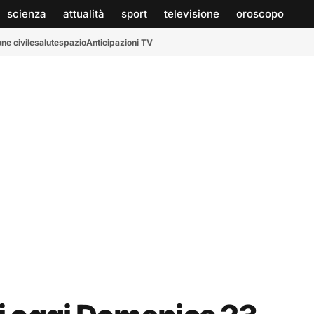
scienza
attualità
sport
televisione
oroscopo
ne civile
salute
spazio
Anticipazioni TV