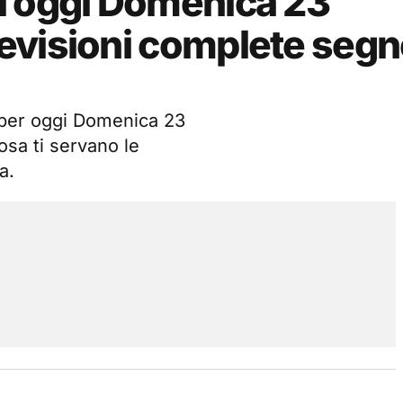
i oggi Domenica 23
evisioni complete seg
e per oggi Domenica 23
sa ti servano le
a.