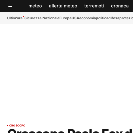
meteo
allerta meteo
terremoti
cronaca
Ultim’ora
Sicurezza Nazionale
Europa
USA
economia
politica
difesa
protezio
OROSCOPO