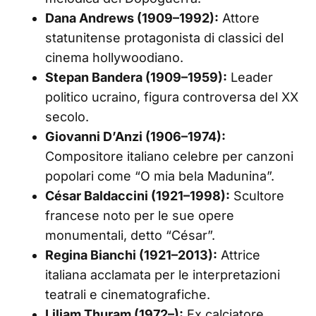
Dana Andrews (1909–1992):
Attore
statunitense protagonista di classici del
cinema hollywoodiano.
Stepan Bandera (1909–1959):
Leader
politico ucraino, figura controversa del XX
secolo.
Giovanni D’Anzi (1906–1974):
Compositore italiano celebre per canzoni
popolari come “O mia bela Madunina”.
César Baldaccini (1921–1998):
Scultore
francese noto per le sue opere
monumentali, detto “César”.
Regina Bianchi (1921–2013):
Attrice
italiana acclamata per le interpretazioni
teatrali e cinematografiche.
Liliam Thuram (1972–):
Ex calciatore