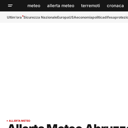
meteo
allerta meteo
terremoti
cronaca
Ultim’ora
Sicurezza Nazionale
Europa
USA
economia
politica
difesa
protezio
ALLERTA METEO