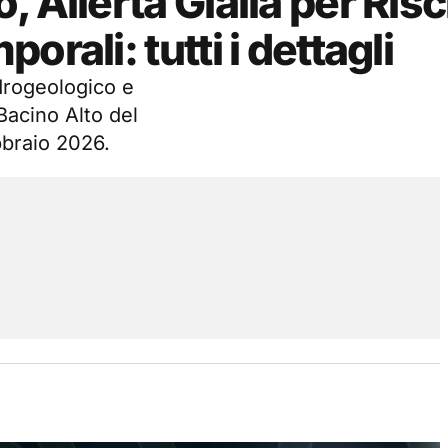
 Allerta Gialla per Ris
rali: tutti i dettagli
idrogeologico e
Bacino Alto del
bbraio 2026.