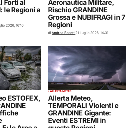
Forti al
Aeronautica Militare,
 le Regioni a
Rischio GRANDINE
Grossa e NUBIFRAGI in 7
Regioni
glio 2026, 16:10
di
Andrea Bosetti
21 Luglio 2026, 14:31
ALLERTA METEO
teo ESTOFEX,
Allerta Meteo,
GRANDINE
TEMPORALI Violenti e
ffiche
GRANDINE Gigante:
e
Eventi ESTREMI in
: le Aree a
queste Regioni