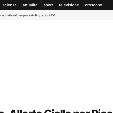
scienza
attualità
sport
televisione
oroscopo
ne civile
salute
spazio
Anticipazioni TV