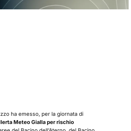
uzzo ha emesso, per la giornata di
llerta Meteo Gialla per rischio
aree del Bacino dell’Aterno, del Bacino