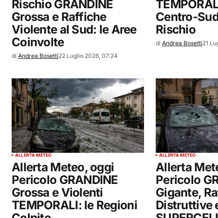
Rischio GRANDINE
TEMPORALI 
Grossa e Raffiche
Centro-Sud:
Violente al Sud: le Aree
Rischio
Coinvolte
di
Andrea Bosetti
21 Lu
di
Andrea Bosetti
22 Luglio 2026, 07:24
ALLERTA METEO
ALLERTA METEO
Allerta Meteo, oggi
Allerta Me
Pericolo GRANDINE
Pericolo 
Grossa e Violenti
Gigante, Ra
TEMPORALI: le Regioni
Distruttive 
Colpite
SUPERCELLE