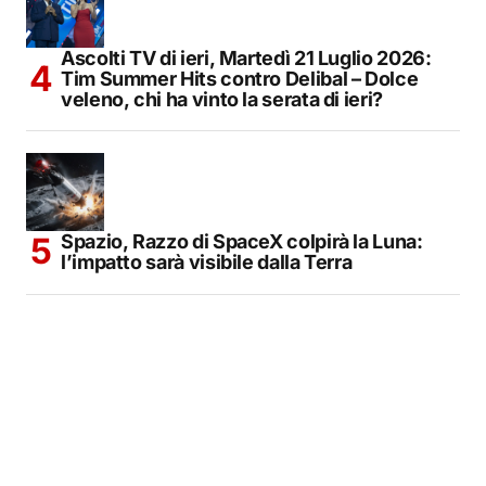
Ascolti TV di ieri, Martedì 21 Luglio 2026:
Tim Summer Hits contro Delibal – Dolce
veleno, chi ha vinto la serata di ieri?
Spazio, Razzo di SpaceX colpirà la Luna:
l’impatto sarà visibile dalla Terra