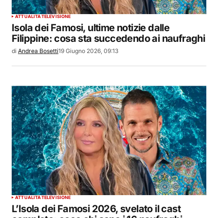
ATTUALITÀ
TELEVISIONE
Isola dei Famosi, ultime notizie dalle
Filippine: cosa sta succedendo ai naufraghi
di
Andrea Bosetti
19 Giugno 2026, 09:13
ATTUALITÀ
TELEVISIONE
L’Isola dei Famosi 2026, svelato il cast