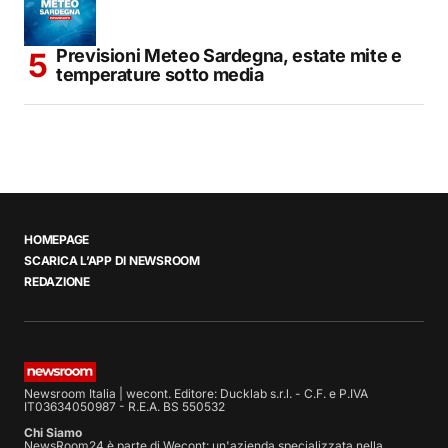
Previsioni Meteo Sardegna, estate mite e
temperature sotto media
HOMEPAGE
SCARICA L’APP DI NEWSROOM
REDAZIONE
Newsroom Italia | wecont. Editore: Ducklab s.r.l. - C.F. e P.IVA
IT03634050987 - R.E.A. BS 550532
Chi Siamo
NewsRoom24 è parte di Wecont: un'azienda specializzata nella