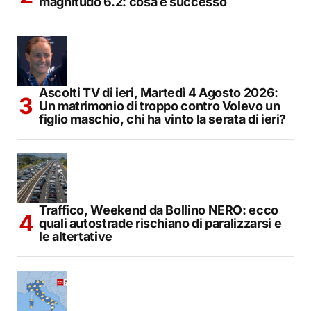
magnitudo 6.2: cosa è successo
Ascolti TV di ieri, Martedì 4 Agosto 2026:
Un matrimonio di troppo contro Volevo un
figlio maschio, chi ha vinto la serata di ieri?
Traffico, Weekend da Bollino NERO: ecco
quali autostrade rischiano di paralizzarsi e
le altertative