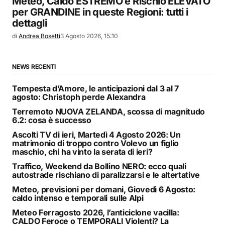
Meteo, Caldo ESTREMO e Rischio ELEVATO
per GRANDINE in queste Regioni: tutti i
dettagli
di
Andrea Bosetti
3 Agosto 2026, 15:10
NEWS RECENTI
Tempesta d’Amore, le anticipazioni dal 3 al 7
agosto: Christoph perde Alexandra
Terremoto NUOVA ZELANDA, scossa di magnitudo
6.2: cosa è successo
Ascolti TV di ieri, Martedì 4 Agosto 2026: Un
matrimonio di troppo contro Volevo un figlio
maschio, chi ha vinto la serata di ieri?
Traffico, Weekend da Bollino NERO: ecco quali
autostrade rischiano di paralizzarsi e le altertative
Meteo, previsioni per domani, Giovedì 6 Agosto:
caldo intenso e temporali sulle Alpi
Meteo Ferragosto 2026, l’anticiclone vacilla:
CALDO Feroce o TEMPORALI Violenti? La