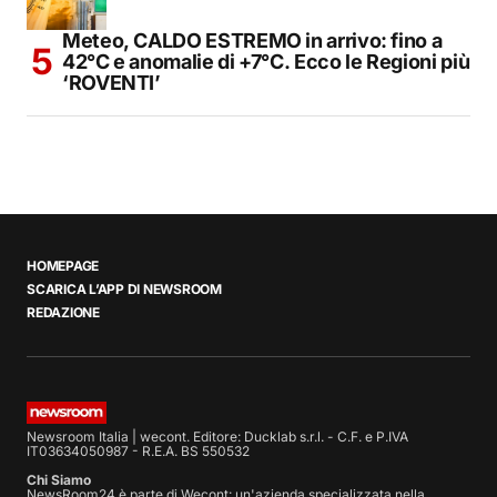
Meteo, CALDO ESTREMO in arrivo: fino a
42°C e anomalie di +7°C. Ecco le Regioni più
‘ROVENTI’
HOMEPAGE
SCARICA L’APP DI NEWSROOM
REDAZIONE
Newsroom Italia | wecont. Editore: Ducklab s.r.l. - C.F. e P.IVA
IT03634050987 - R.E.A. BS 550532
Chi Siamo
NewsRoom24 è parte di Wecont: un'azienda specializzata nella