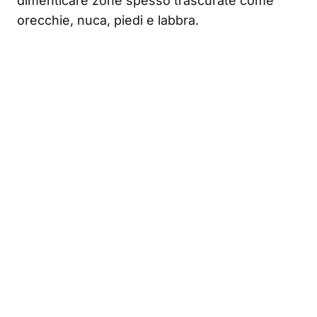
dimenticare zone spesso trascurate come
orecchie, nuca, piedi e labbra.