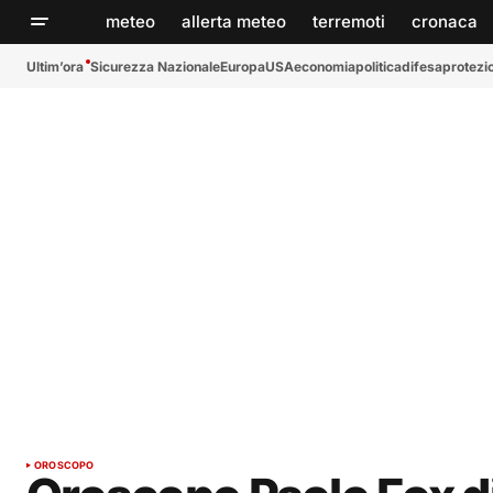
meteo
allerta meteo
terremoti
cronaca
Ultim’ora
Sicurezza Nazionale
Europa
USA
economia
politica
difesa
protezio
OROSCOPO