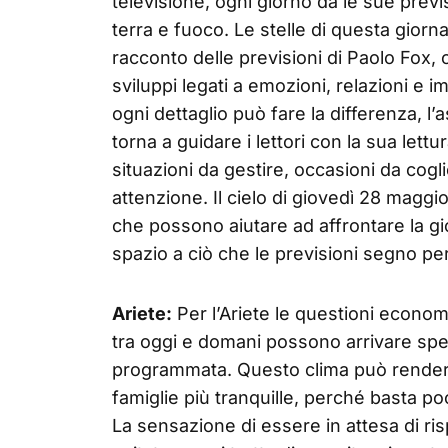
televisione, ogni giorno dà le sue previsi
terra e fuoco. Le stelle di questa gio
racconto delle previsioni di Paolo Fox,
sviluppi legati a emozioni, relazioni e i
ogni dettaglio può fare la differenza, l’
torna a guidare i lettori con la sua lettur
situazioni da gestire, occasioni da co
attenzione. Il cielo di giovedì 28 maggio
che possono aiutare ad affrontare la g
spazio a ciò che le previsioni segno p
Ariete:
Per l’Ariete le questioni econo
tra oggi e domani possono arrivare spe
programmata. Questo clima può rendere
famiglie più tranquille, perché basta p
La sensazione di essere in attesa di ri