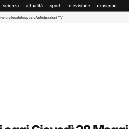
scienza
attualità
sport
televisione
oroscopo
ne civile
salute
spazio
Anticipazioni TV