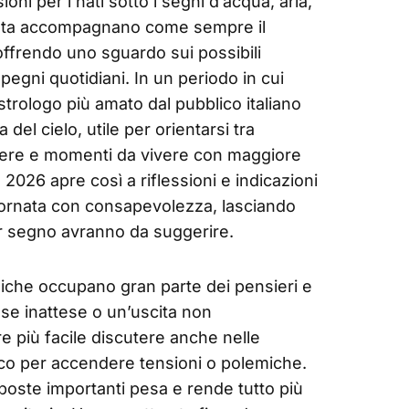
oni per i nati sotto i segni d’acqua, aria,
rnata accompagnano come sempre il
 offrendo uno sguardo sui possibili
mpegni quotidiani. In un periodo in cui
astrologo più amato dal pubblico italiano
a del cielo, utile per orientarsi tra
gliere e momenti da vivere con maggiore
 2026 apre così a riflessioni e indicazioni
iornata con consapevolezza, lasciando
er segno avranno da suggerire.
miche occupano gran parte dei pensieri e
se inattese o un’uscita non
 più facile discutere anche nelle
oco per accendere tensioni o polemiche.
sposte importanti pesa e rende tutto più