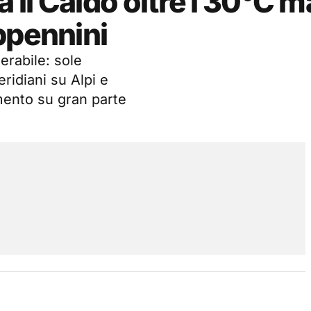
il Caldo oltre i 30°C m
ppennini
nerabile: sole
idiani su Alpi e
mento su gran parte