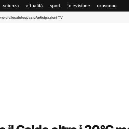
scienza
attualità
sport
televisione
oroscopo
ne civile
salute
spazio
Anticipazioni TV