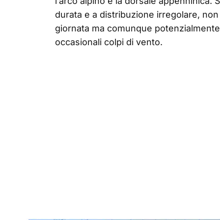
l’arco alpino e la dorsale appenninica. S
durata e a distribuzione irregolare, non
giornata ma comunque potenzialmente in
occasionali colpi di vento.