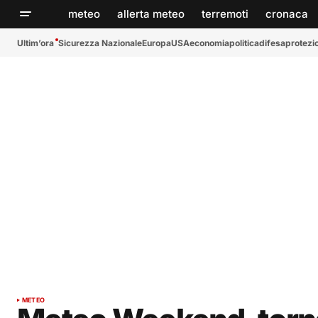
meteo
allerta meteo
terremoti
cronaca
Ultim’ora
Sicurezza Nazionale
Europa
USA
economia
politica
difesa
protezio
METEO