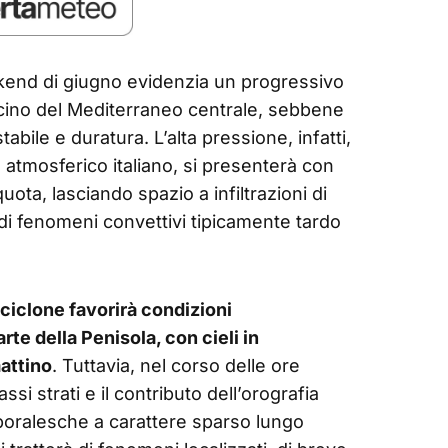
kend di giugno evidenzia un progressivo
bacino del Mediterraneo centrale, sebbene
bile e duratura. L’alta pressione, infatti,
 atmosferico italiano, si presenterà con
uota, lasciando spazio a infiltrazioni di
i di fenomeni convettivi tipicamente tardo
iciclone favorirà condizioni
te della Penisola, con cieli in
attino
. Tuttavia, nel corso delle ore
si strati e il contributo dell’orografia
poralesche a carattere sparso lungo