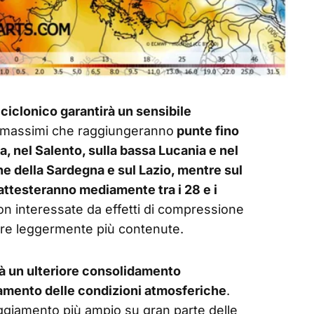
iciclonico garantirà un sensibile
i massimi che raggiungeranno
punte fino
ia, nel Salento, sulla bassa Lucania e nel
ne della Sardegna e sul Lazio, mentre sul
i attesteranno mediamente tra i 28 e i
non interessate da effetti di compressione
ure leggermente più contenute.
à un ulteriore consolidamento
ramento delle condizioni atmosferiche
.
oleggiamento più ampio su gran parte delle