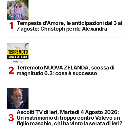
Tempesta d’Amore, le anticipazioni dal 3 al
7 agosto: Christoph perde Alexandra
Terremoto NUOVA ZELANDA, scossa di
magnitudo 6.2: cosa è successo
Ascolti TV di ieri, Martedì 4 Agosto 2026:
Un matrimonio di troppo contro Volevo un
figlio maschio, chi ha vinto la serata di ieri?