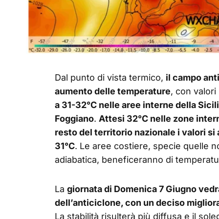
Dal punto di vista termico,
il campo ant
aumento delle temperature
, con valor
a 31-32°C nelle aree interne della Sicil
Foggiano
.
Attesi 32°C nelle zone inter
resto del territorio nazionale i valori s
31°C
. Le aree costiere, specie quelle 
adiabatica, beneficeranno di temperat
La
giornata di Domenica 7 Giugno vedr
dell’anticiclone, con un deciso miglio
La stabilità risulterà più diffusa e il s