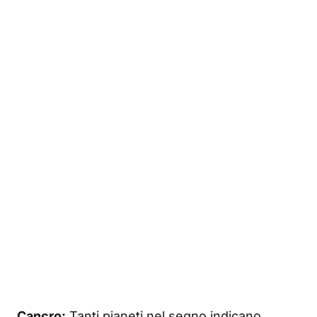
Cancro:
Tanti pianeti nel segno indicano