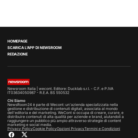
HOMEPAGE
SCARICA L’APP DI NEWSROOM
REDAZIONE
Newsroom Italia | wecont. Editore: Ducklab s.r.l. - C.F. e P.IVA
IT03634050987 - R.E.A. BS 550532
Chi Siamo
NewsRoom24 è parte di Wecont: un'azienda specializzata nella
gestione e distribuzione di contenuti digitali, associata al mondo
dell'editoria e del marketing. WeCont si occupa di creare, curare, e
distribuire contenuti di alta qualità per aziende e brand, aiutandoli a
raggiungere un pubblico più ampio attraverso strategie di content
marketing e social media.
Privacy Policy
Cookie Policy
Opzioni Privacy
Termini e Condizioni