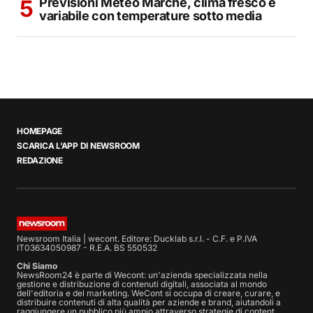
Previsioni Meteo Marche, clima fresco e
variabile con temperature sotto media
HOMEPAGE
SCARICA L’APP DI NEWSROOM
REDAZIONE
Newsroom Italia | wecont. Editore: Ducklab s.r.l. - C.F. e P.IVA
IT03634050987 - R.E.A. BS 550532
Chi Siamo
NewsRoom24 è parte di Wecont: un'azienda specializzata nella
gestione e distribuzione di contenuti digitali, associata al mondo
dell'editoria e del marketing. WeCont si occupa di creare, curare, e
distribuire contenuti di alta qualità per aziende e brand, aiutandoli a
raggiungere un pubblico più ampio attraverso strategie di content