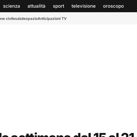
scienza
attualità
sport
televisione
oroscopo
ne civile
salute
spazio
Anticipazioni TV