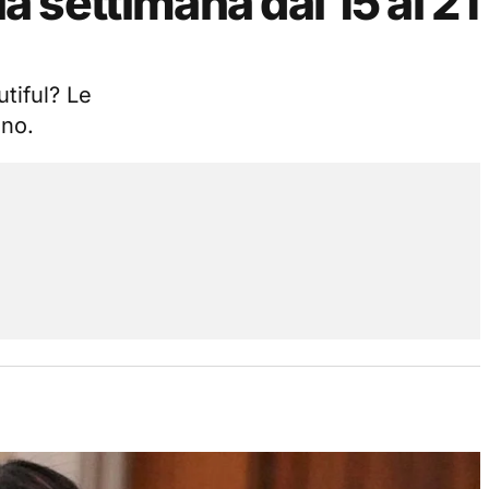
la settimana dal 15 al 21
tiful? Le
gno.