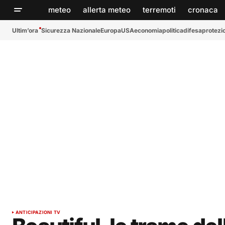
meteo
allerta meteo
terremoti
cronaca
Ultim’ora
Sicurezza Nazionale
Europa
USA
economia
politica
difesa
protezio
ANTICIPAZIONI TV