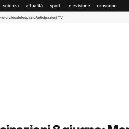
scienza
attualità
sport
televisione
oroscopo
ne civile
salute
spazio
Anticipazioni TV