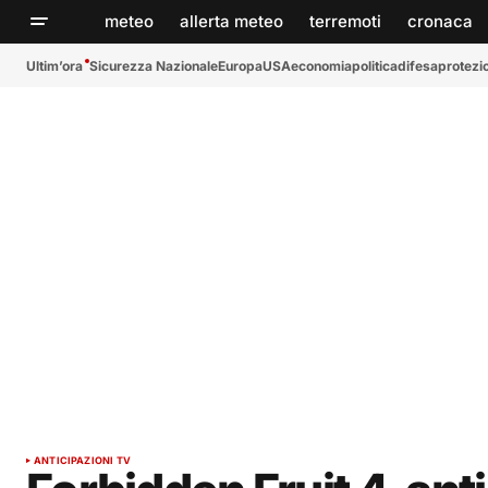
meteo
allerta meteo
terremoti
cronaca
Ultim’ora
Sicurezza Nazionale
Europa
USA
economia
politica
difesa
protezio
ANTICIPAZIONI TV