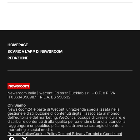
HOMEPAGE
SCARICA L’APP DI NEWSROOM
REDAZIONE
Newsroom Italia | wecont. Editore: Ducklab s.r.l. - C.F. e P.IVA
IT03634050987 - R.E.A. BS 550532
Chi Siamo
NewsRoom24 è parte di Wecont: un'azienda specializzata nella
gestione e distribuzione di contenuti digitali, associata al mondo
dell'editoria e del marketing. WeCont si occupa di creare, curare, e
distribuire contenuti di alta qualità per aziende e brand, aiutandoli a
raggiungere un pubblico più ampio attraverso strategie di content
marketing e social media.
Privacy Policy
Cookie Policy
Opzioni Privacy
Termini e Condizioni