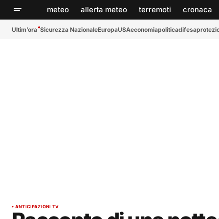
meteo
allerta meteo
terremoti
cronaca
Ultim’ora
Sicurezza Nazionale
Europa
USA
economia
politica
difesa
protezio
ANTICIPAZIONI TV