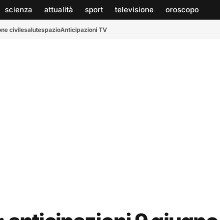
scienza
attualità
sport
televisione
oroscopo
ne civile
salute
spazio
Anticipazioni TV