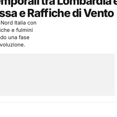
mporali tra Lombardia 
sa e Raffiche di Vento
Nord Italia con
iche e fulmini
do una fase
evoluzione.