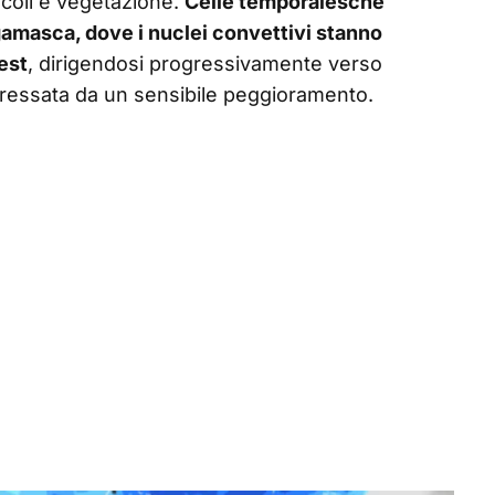
coli e vegetazione.
Celle temporalesche
gamasca, dove i nuclei convettivi stanno
est
, dirigendosi progressivamente verso
teressata da un sensibile peggioramento.