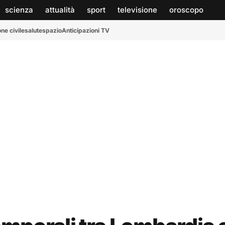
scienza
attualità
sport
televisione
oroscopo
ne civile
salute
spazio
Anticipazioni TV