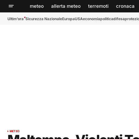
meteo
allerta meteo
terremoti
cronaca
Ultim’ora
Sicurezza Nazionale
Europa
USA
economia
politica
difesa
protezio
METEO