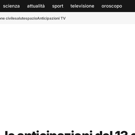
scienza
attualità
sport
televisione
oroscopo
ne civile
salute
spazio
Anticipazioni TV