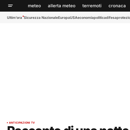
meteo
allerta meteo
terremoti
cronaca
Ultim’ora
Sicurezza Nazionale
Europa
USA
economia
politica
difesa
protezio
ANTICIPAZIONI TV