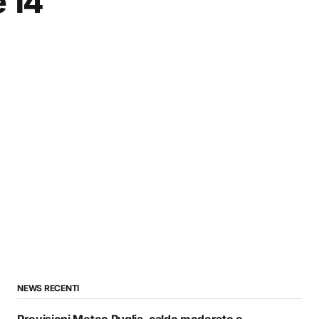
e 14
NEWS RECENTI
Previsioni Meteo Puglia, caldo moderato e