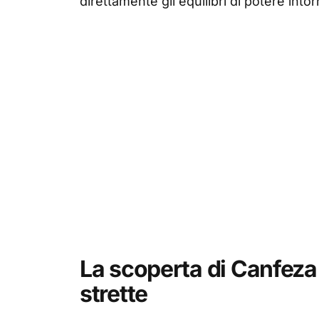
direttamente gli equilibri di potere intorn
La scoperta di Canfeza
strette