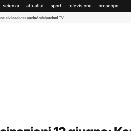
scienza
attualità
sport
televisione
oroscopo
ne civile
salute
spazio
Anticipazioni TV