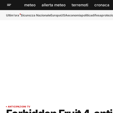
meteo
allerta meteo
terremoti
cronaca
Ultim’ora
Sicurezza Nazionale
Europa
USA
economia
politica
difesa
protezio
ANTICIPAZIONI TV