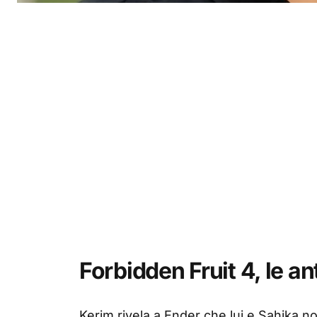
Forbidden Fruit 4, le an
Kerim rivela a Ender che lui e Sahika n