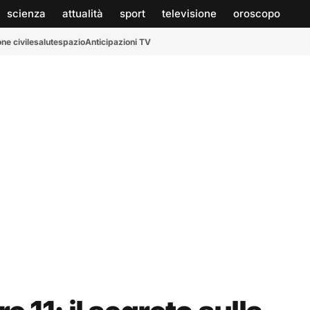
scienza
attualità
sport
televisione
oroscopo
ne civile
salute
spazio
Anticipazioni TV