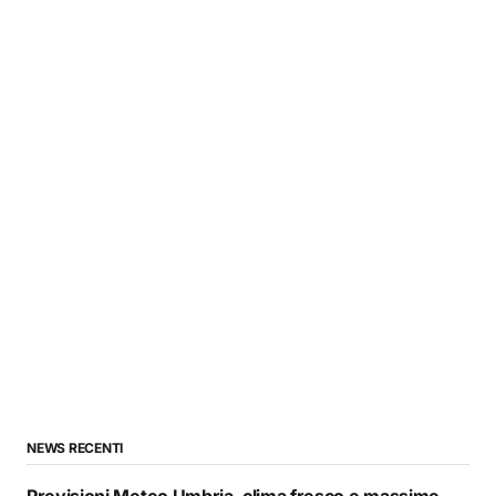
NEWS RECENTI
Previsioni Meteo Umbria, clima fresco e massime