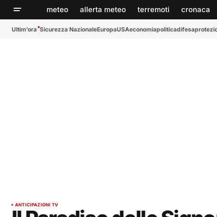
meteo
allerta meteo
terremoti
cronaca
Ultim’ora
Sicurezza Nazionale
Europa
USA
economia
politica
difesa
protezio
ANTICIPAZIONI TV