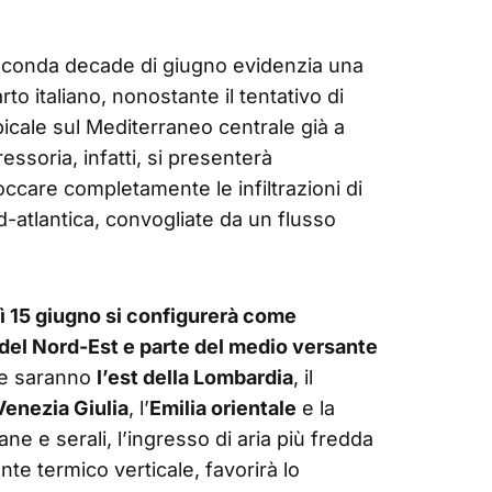
 seconda decade di giugno evidenzia una
to italiano, nonostante il tentativo di
icale sul Mediterraneo centrale già a
essoria, infatti, si presenterà
loccare completamente le infiltrazioni di
rd-atlantica, convogliate da un flusso
dì 15 giugno si configurerà come
 del Nord-Est e parte del medio versante
te saranno
l’est della Lombardia
, il
 Venezia Giulia
, l’
Emilia orientale
e la
ne e serali, l’ingresso di aria più fredda
te termico verticale, favorirà lo