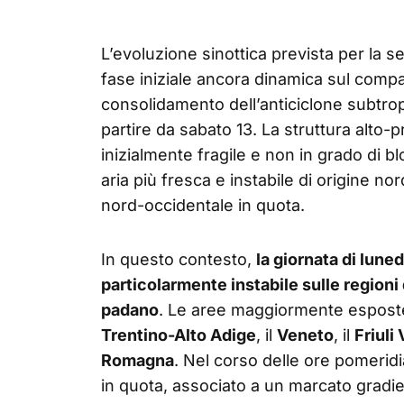
L’evoluzione sinottica prevista per la
fase iniziale ancora dinamica sul compar
consolidamento dell’anticiclone subtrop
partire da sabato 13. La struttura alto-pr
inizialmente fragile e non in grado di b
aria più fresca e instabile di origine no
nord-occidentale in quota.
In questo contesto,
la giornata di lune
particolarmente instabile sulle regioni
padano
. Le aree maggiormente espos
Trentino-Alto Adige
, il
Veneto
, il
Friuli
Romagna
. Nel corso delle ore pomeridia
in quota, associato a un marcato gradien