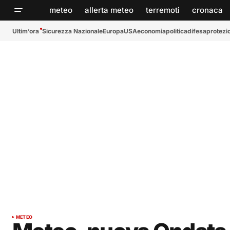
meteo
allerta meteo
terremoti
cronaca
Ultim’ora
Sicurezza Nazionale
Europa
USA
economia
politica
difesa
protezio
METEO