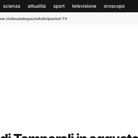
scienza
attualità
sport
televisione
oroscopo
ne civile
salute
spazio
Anticipazioni TV