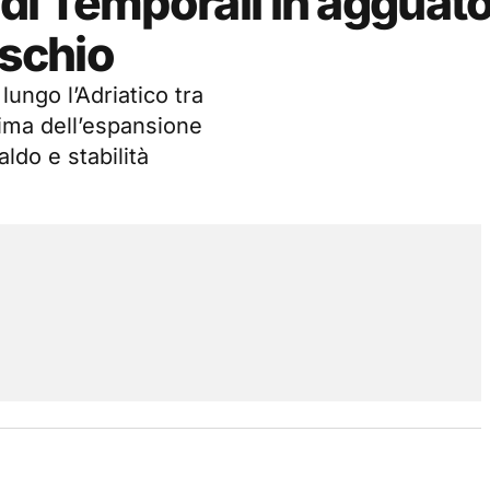
i Temporali in agguato 
ischio
lungo l’Adriatico tra
prima dell’espansione
aldo e stabilità