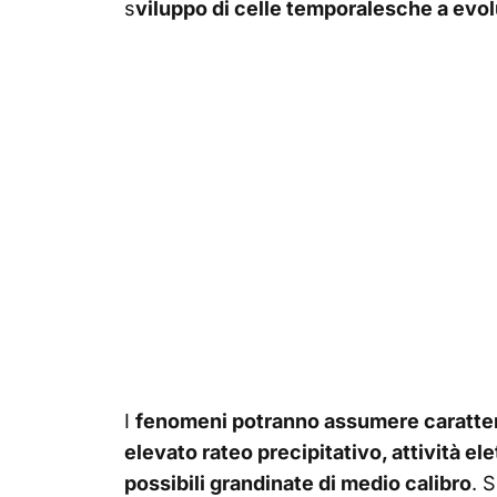
s
viluppo di celle temporalesche a evo
I
fenomeni potranno assumere carattere 
elevato rateo precipitativo, attività el
possibili grandinate di medio calibro
. S