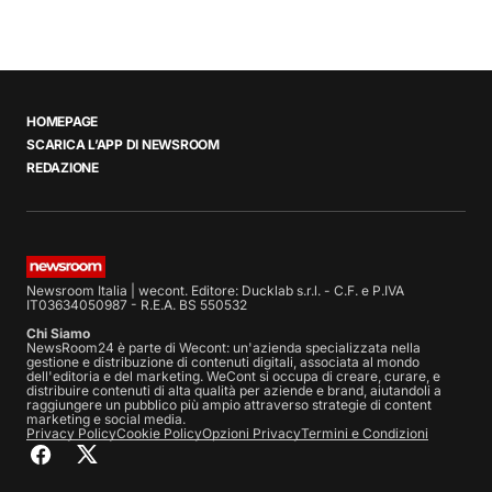
HOMEPAGE
SCARICA L’APP DI NEWSROOM
REDAZIONE
Newsroom Italia | wecont. Editore: Ducklab s.r.l. - C.F. e P.IVA
IT03634050987 - R.E.A. BS 550532
Chi Siamo
NewsRoom24 è parte di Wecont: un'azienda specializzata nella
gestione e distribuzione di contenuti digitali, associata al mondo
dell'editoria e del marketing. WeCont si occupa di creare, curare, e
distribuire contenuti di alta qualità per aziende e brand, aiutandoli a
raggiungere un pubblico più ampio attraverso strategie di content
marketing e social media.
Privacy Policy
Cookie Policy
Opzioni Privacy
Termini e Condizioni