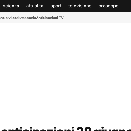
scienza
attualità
sport
televisione
oroscopo
ne civile
salute
spazio
Anticipazioni TV