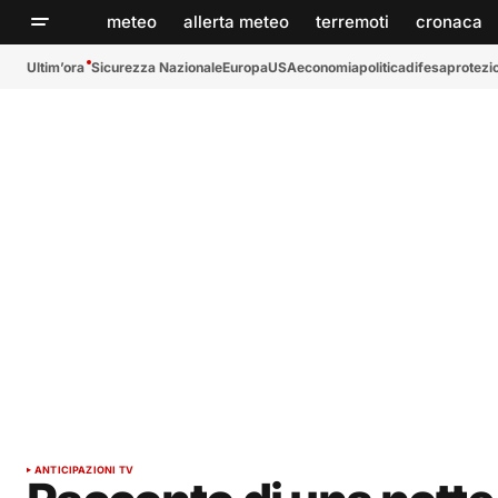
meteo
allerta meteo
terremoti
cronaca
Ultim’ora
Sicurezza Nazionale
Europa
USA
economia
politica
difesa
protezio
ANTICIPAZIONI TV