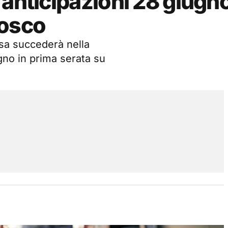
 anticipazioni 28 giugn
bosco
osa succederà nella
gno in prima serata su