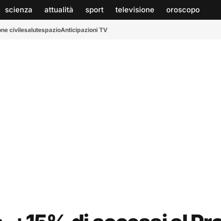
scienza
attualità
sport
televisione
oroscopo
ne civile
salute
spazio
Anticipazioni TV