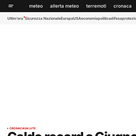
meteo
allerta meteo
terremoti
cronaca
Ultim’ora
Sicurezza Nazionale
Europa
USA
economia
politica
difesa
protezio
CRONACA
SALUTE