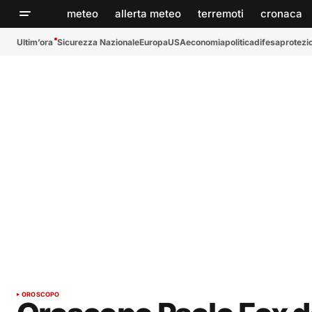
meteo
allerta meteo
terremoti
cronaca
Ultim’ora
Sicurezza Nazionale
Europa
USA
economia
politica
difesa
protezio
OROSCOPO