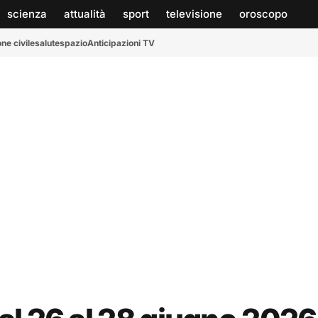
scienza
attualità
sport
televisione
oroscopo
ne civile
salute
spazio
Anticipazioni TV