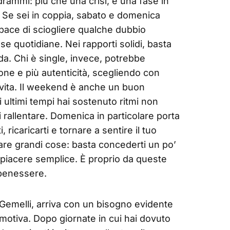
rammi: più che una crisi, è una fase in
o. Se sei in coppia, sabato e domenica
pace di sciogliere qualche dubbio
ose quotidiane. Nei rapporti solidi, basta
da. Chi è single, invece, potrebbe
ne e più autenticità, scegliendo con
a vita. Il weekend è anche un buon
ultimi tempi hai sostenuto ritmi non
i rallentare. Domenica in particolare porta
, ricaricarti e tornare a sentire il tuo
are grandi cose: basta concederti un po’
piacere semplice. È proprio da queste
 benessere.
Gemelli, arriva con un bisogno evidente
motiva. Dopo giornate in cui hai dovuto