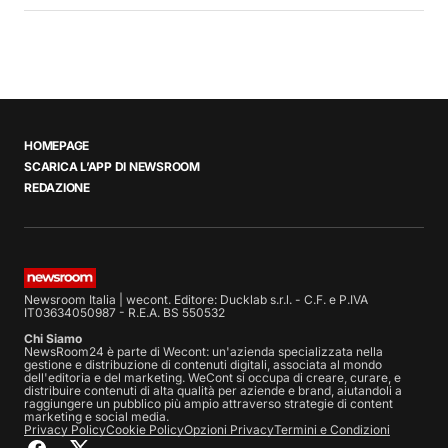
HOMEPAGE
SCARICA L’APP DI NEWSROOM
REDAZIONE
Newsroom Italia | wecont. Editore: Ducklab s.r.l. - C.F. e P.IVA
IT03634050987 - R.E.A. BS 550532
Chi Siamo
NewsRoom24 è parte di Wecont: un'azienda specializzata nella
gestione e distribuzione di contenuti digitali, associata al mondo
dell'editoria e del marketing. WeCont si occupa di creare, curare, e
distribuire contenuti di alta qualità per aziende e brand, aiutandoli a
raggiungere un pubblico più ampio attraverso strategie di content
marketing e social media.
Privacy Policy
Cookie Policy
Opzioni Privacy
Termini e Condizioni