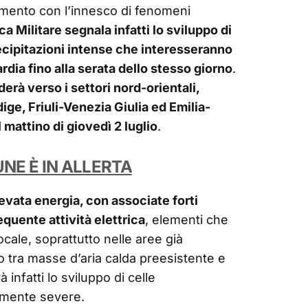
mento con l’innesco di fenomeni
a Militare segnala infatti lo sviluppo di
ecipitazioni intense che interesseranno
dia fino alla serata dello stesso giorno
.
nderà verso i settori nord-orientali,
ge, Friuli-Venezia Giulia ed Emilia-
mattino di giovedì 2 luglio
.
UNE È IN ALLERTA
evata energia, con associate forti
equente attività elettrica
, elementi che
locale, soprattutto nelle aree già
to tra masse d’aria calda preesistente e
à infatti lo sviluppo di celle
lmente severe.