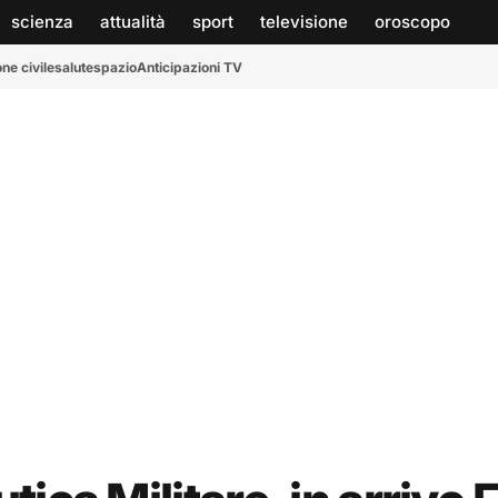
scienza
attualità
sport
televisione
oroscopo
ne civile
salute
spazio
Anticipazioni TV