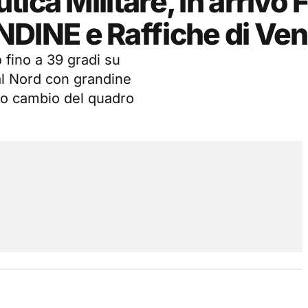
ca Militare, in arrivo F
INE e Raffiche di Ven
 fino a 39 gradi su
 al Nord con grandine
tivo cambio del quadro