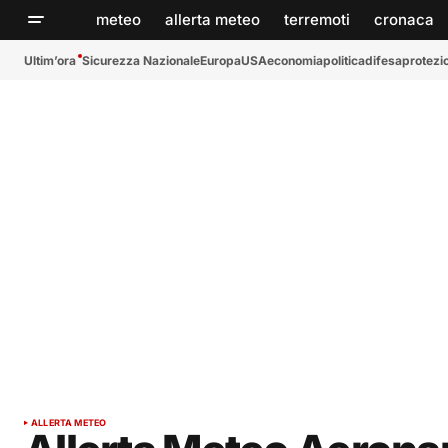
meteo
allerta meteo
terremoti
cronaca
Ultim’ora
Sicurezza Nazionale
Europa
USA
economia
politica
difesa
protezio
ALLERTA METEO