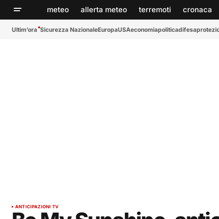
meteo
allerta meteo
terremoti
cronaca
Ultim’ora
Sicurezza Nazionale
Europa
USA
economia
politica
difesa
protezio
ANTICIPAZIONI TV