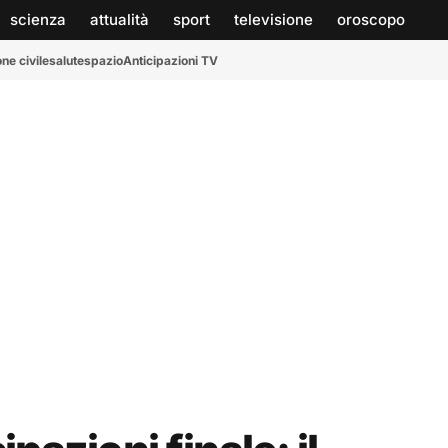
scienza
attualità
sport
televisione
oroscopo
ne civile
salute
spazio
Anticipazioni TV