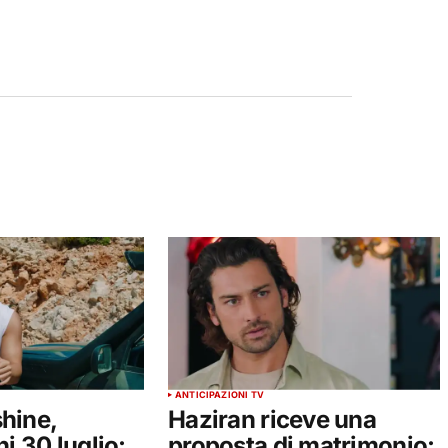
ANTICIPAZIONI TV
hine,
Haziran riceve una
i 30 luglio:
proposta di matrimonio: