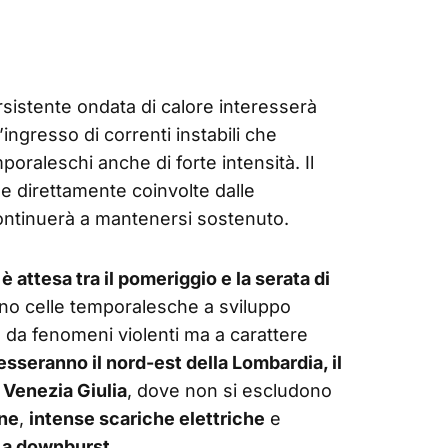
istente ondata di calore interesserà
all’ingresso di correnti instabili che
oraleschi anche di forte intensità. Il
ee direttamente coinvolte dalle
 continuerà a mantenersi sostenuto.
 è attesa tra il pomeriggio e la serata di
nno celle temporalesche a sviluppo
da fenomeni violenti ma a carattere
resseranno il nord-est della Lombardia, il
i Venezia Giulia
, dove non si escludono
one
,
intense scariche elettriche
e
e a downburst
.