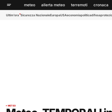
meteo
allerta meteo
terremoti
cronaca
Ultim’ora
Sicurezza Nazionale
Europa
USA
economia
politica
difesa
protezio
METEO