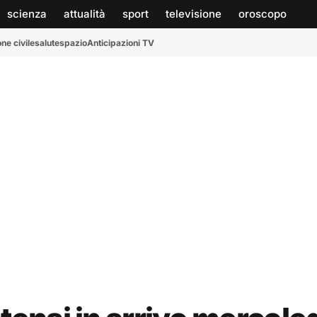
scienza
attualità
sport
televisione
oroscopo
ne civile
salute
spazio
Anticipazioni TV