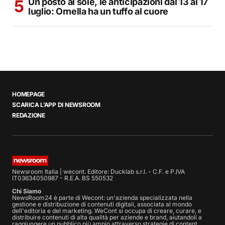
Un posto al sole, le anticipazioni dal 13 al 17
luglio: Ornella ha un tuffo al cuore
HOMEPAGE
SCARICA L’APP DI NEWSROOM
REDAZIONE
Newsroom Italia | wecont. Editore: Ducklab s.r.l. - C.F. e P.IVA
IT03634050987 - R.E.A. BS 550532
Chi Siamo
NewsRoom24 è parte di Wecont: un'azienda specializzata nella
gestione e distribuzione di contenuti digitali, associata al mondo
dell'editoria e del marketing. WeCont si occupa di creare, curare, e
distribuire contenuti di alta qualità per aziende e brand, aiutandoli a
raggiungere un pubblico più ampio attraverso strategie di content