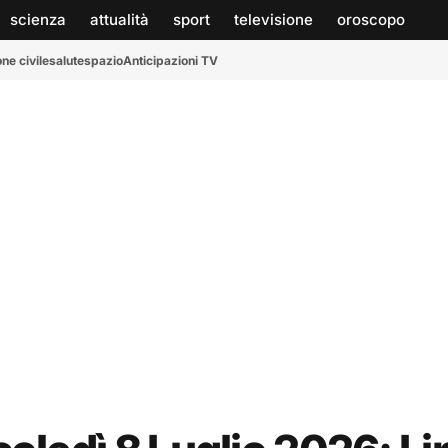
scienza
attualità
sport
televisione
oroscopo
ne civile
salute
spazio
Anticipazioni TV