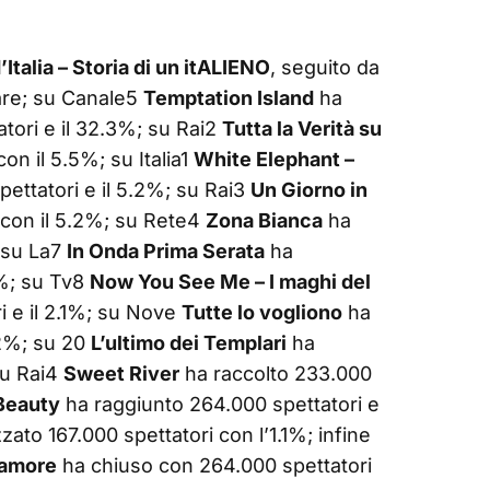
’Italia – Storia di un itALIENO
, seguito da
hare; su Canale5
Temptation Island
ha
tori e il 32.3%; su Rai2
Tutta la Verità su
on il 5.5%; su Italia1
White Elephant –
ettatori e il 5.2%; su Rai3
Un Giorno in
 con il 5.2%; su Rete4
Zona Bianca
ha
; su La7
In Onda Prima Serata
ha
6%; su Tv8
Now You See Me – I maghi del
i e il 2.1%; su Nove
Tutte lo vogliono
ha
.2%; su 20
L’ultimo dei Templari
ha
su Rai4
Sweet River
ha raccolto 233.000
 Beauty
ha raggiunto 264.000 spettatori e
zzato 167.000 spettatori con l’1.1%; infine
’amore
ha chiuso con 264.000 spettatori