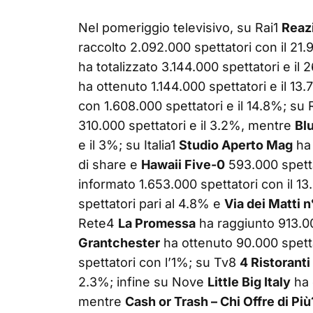
Nel pomeriggio televisivo, su Rai1
Reazi
raccolto 2.092.000 spettatori con il 21
ha totalizzato 3.144.000 spettatori e i
ha ottenuto 1.144.000 spettatori e il 13
con 1.608.000 spettatori e il 14.8%; su
310.000 spettatori e il 3.2%, mentre
Bl
e il 3%; su Italia1
Studio Aperto Mag
ha 
di share e
Hawaii Five-0
593.000 spetta
informato 1.653.000 spettatori con il 1
spettatori pari al 4.8% e
Via dei Matti n
Rete4
La Promessa
ha raggiunto 913.00
Grantchester
ha ottenuto 90.000 spettat
spettatori con l’1%; su Tv8
4 Ristoranti
2.3%; infine su Nove
Little Big Italy
ha 
mentre
Cash or Trash – Chi Offre di Più