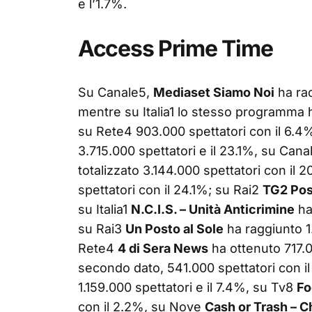
e l’1.7%.
Access Prime Time
Su Canale5,
Mediaset Siamo Noi
ha rac
mentre su Italia1 lo stesso programma 
su Rete4 903.000 spettatori con il 6.4
3.715.000 spettatori e il 23.1%, su Can
totalizzato 3.144.000 spettatori con il 
spettatori con il 24.1%; su Rai2
TG2 Pos
su Italia1
N.C.I.S. – Unità Anticrimine
ha
su Rai3
Un Posto al Sole
ha raggiunto 1.
Rete4
4 di Sera News
ha ottenuto 717.0
secondo dato, 541.000 spettatori con i
1.159.000 spettatori e il 7.4%, su Tv8
Fo
con il 2.2%, su Nove
Cash or Trash – Ch