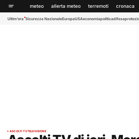
meteo
allerta meteo
terremoti
cronaca
Ultim’ora
Sicurezza Nazionale
Europa
USA
economia
politica
difesa
protezio
ASCOLTI TV
TELEVISIONE