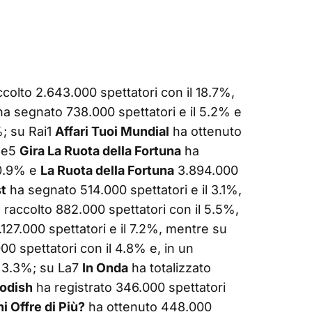
colto 2.643.000 spettatori con il 18.7%,
ha segnato 738.000 spettatori e il 5.2% e
%; su Rai1
Affari Tuoi Mundial
ha ottenuto
ale5
Gira La Ruota della Fortuna
ha
20.9% e
La Ruota della Fortuna
3.894.000
t
ha segnato 514.000 spettatori e il 3.1%,
 raccolto 882.000 spettatori con il 5.5%,
127.000 spettatori e il 7.2%, mentre su
00 spettatori con il 4.8% e, in un
l 3.3%; su La7
In Onda
ha totalizzato
odish
ha registrato 346.000 spettatori
i Offre di Più?
ha ottenuto 448.000