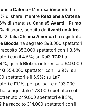
one a Catena – L’Intesa Vincente
ha
.9% di share, mentre
Reazione a Catena
l 26% di share; su Canale5
Avanti il Primo
.7% di share, seguito da
Avanti un Altro
 Rai2
Italia Chiama America
ha registrato
ue Bloods
ha segnato 398.000 spettatori
raccolto 356.000 spettatori con il 3.5%
tori con il 4.5%; su Rai3
TGR
ha
3.4%, quindi
Blob
ha interessato 649.000
° 0
554.000 spettatori con il 3.9%; su
0 spettatori e il 6.9%; su La7
ori e l’1.1%, per poi salire a 103.000
ha conquistato 278.000 spettatori e il
ottenuto 249.000 spettatori e il 3%,
?
ha raccolto 314.000 spettatori con il