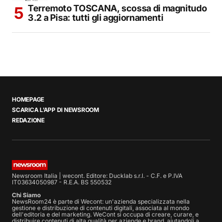
Terremoto TOSCANA, scossa di magnitudo
3.2 a Pisa: tutti gli aggiornamenti
HOMEPAGE
SCARICA L’APP DI NEWSROOM
REDAZIONE
Newsroom Italia | wecont. Editore: Ducklab s.r.l. - C.F. e P.IVA
IT03634050987 - R.E.A. BS 550532
Chi Siamo
NewsRoom24 è parte di Wecont: un'azienda specializzata nella
gestione e distribuzione di contenuti digitali, associata al mondo
dell'editoria e del marketing. WeCont si occupa di creare, curare, e
distribuire contenuti di alta qualità per aziende e brand, aiutandoli a