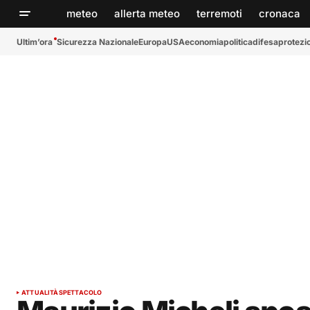
meteo
allerta meteo
terremoti
cronaca
Ultim’ora
Sicurezza Nazionale
Europa
USA
economia
politica
difesa
protezio
ATTUALITÀ
SPETTACOLO