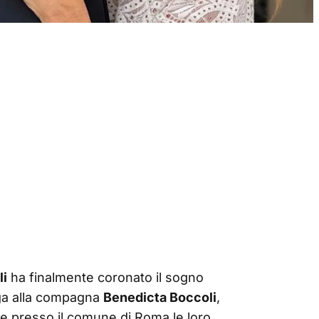
li
ha finalmente coronato il sogno
ega alla compagna
Benedicta Boccoli
,
le presso il comune di Roma le loro