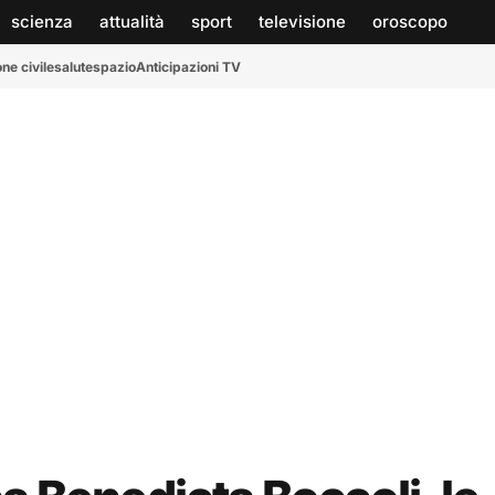
scienza
attualità
sport
televisione
oroscopo
ne civile
salute
spazio
Anticipazioni TV