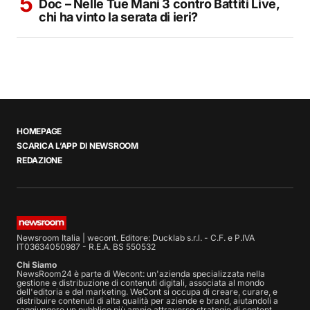
Doc – Nelle Tue Mani 3 contro Battiti Live,
chi ha vinto la serata di ieri?
HOMEPAGE
SCARICA L’APP DI NEWSROOM
REDAZIONE
Newsroom Italia | wecont. Editore: Ducklab s.r.l. - C.F. e P.IVA
IT03634050987 - R.E.A. BS 550532
Chi Siamo
NewsRoom24 è parte di Wecont: un'azienda specializzata nella
gestione e distribuzione di contenuti digitali, associata al mondo
dell'editoria e del marketing. WeCont si occupa di creare, curare, e
distribuire contenuti di alta qualità per aziende e brand, aiutandoli a
raggiungere un pubblico più ampio attraverso strategie di content