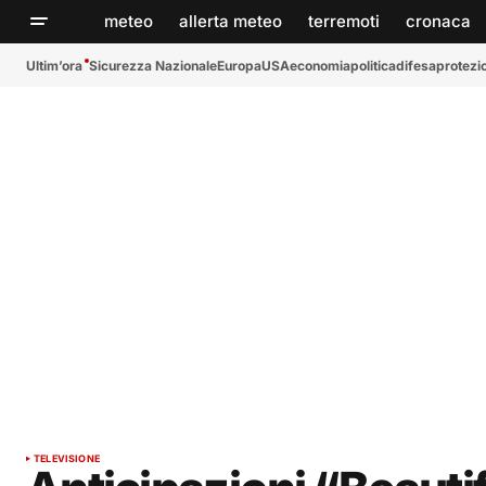
meteo
allerta meteo
terremoti
cronaca
Ultim’ora
Sicurezza Nazionale
Europa
USA
economia
politica
difesa
protezio
TELEVISIONE