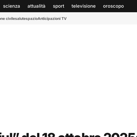
scienza
attualità
sport
televisione
oroscopo
ne civile
salute
spazio
Anticipazioni TV