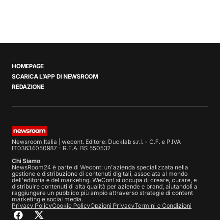
HOMEPAGE
SCARICA L’APP DI NEWSROOM
REDAZIONE
Newsroom Italia | wecont. Editore: Ducklab s.r.l. - C.F. e P.IVA
IT03634050987 - R.E.A. BS 550532
Chi Siamo
NewsRoom24 è parte di Wecont: un'azienda specializzata nella
gestione e distribuzione di contenuti digitali, associata al mondo
dell'editoria e del marketing. WeCont si occupa di creare, curare, e
distribuire contenuti di alta qualità per aziende e brand, aiutandoli a
raggiungere un pubblico più ampio attraverso strategie di content
marketing e social media.
Privacy Policy
Cookie Policy
Opzioni Privacy
Termini e Condizioni