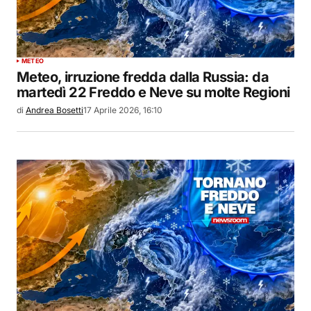
METEO
Meteo, irruzione fredda dalla Russia: da
martedì 22 Freddo e Neve su molte Regioni
di
Andrea Bosetti
17 Aprile 2026, 16:10