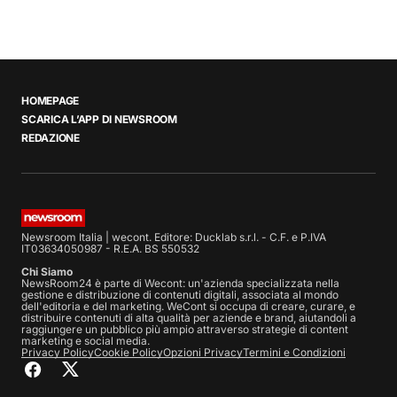
HOMEPAGE
SCARICA L’APP DI NEWSROOM
REDAZIONE
Newsroom Italia | wecont. Editore: Ducklab s.r.l. - C.F. e P.IVA
IT03634050987 - R.E.A. BS 550532
Chi Siamo
NewsRoom24 è parte di Wecont: un'azienda specializzata nella
gestione e distribuzione di contenuti digitali, associata al mondo
dell'editoria e del marketing. WeCont si occupa di creare, curare, e
distribuire contenuti di alta qualità per aziende e brand, aiutandoli a
raggiungere un pubblico più ampio attraverso strategie di content
marketing e social media.
Privacy Policy
Cookie Policy
Opzioni Privacy
Termini e Condizioni