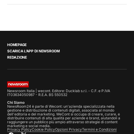
HOMEPAGE
SCARICA L’APP DI NEWSROOM
REDAZIONE
Newsroom Italia | wecont. Editore: Ducklab s.r.l. - C.F. e P.IVA
IT03634050987 - R.E.A. BS 550532
Chi Siamo
NewsRoom24 è parte di Wecont: un'azienda specializzata nella
gestione e distribuzione di contenuti digitali, associata al mondo
dell'editoria e del marketing. WeCont si occupa di creare, curare, e
distribuire contenuti di alta qualità per aziende e brand, aiutandoli a
raggiungere un pubblico più ampio attraverso strategie di content
marketing e social media.
Privacy Policy
Cookie Policy
Opzioni Privacy
Termini e Condizioni