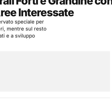
ali Forti e Grandine co
Aree Interessate
servato speciale per
ri, mentre sul resto
ti e a sviluppo