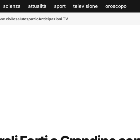
scienza
attualità
sport
televisione
oroscopo
ne civile
salute
spazio
Anticipazioni TV