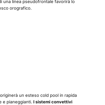
 una linea pseudofrontale favorirà lo
nesco orografico.
 originerà un esteso cold pool in rapida
 e pianeggianti.
I sistemi convettivi