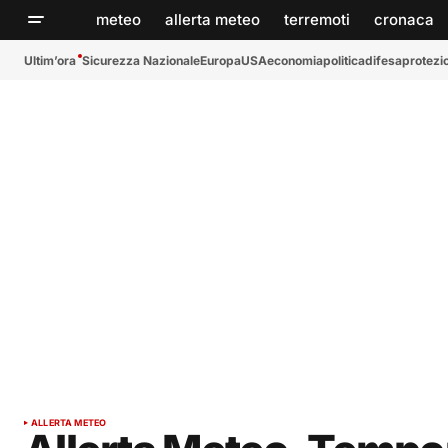
meteo
allerta meteo
terremoti
cronaca
Ultim’ora
Sicurezza Nazionale
Europa
USA
economia
politica
difesa
protezio
ALLERTA METEO