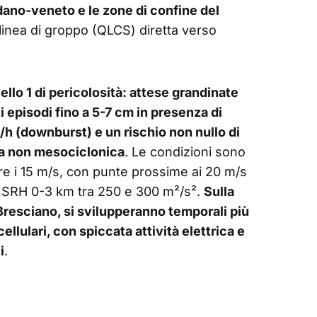
dano-veneto e le zone di confine del
linea di groppo (QLCS) diretta verso
vello 1 di pericolosità: attese grandinate
i episodi fino a 5-7 cm in presenza di
/h (downburst) e un rischio non nullo di
ia non mesociclonica
. Le condizioni sono
tre i 15 m/s, con punte prossime ai 20 m/s
 da SRH 0-3 km tra 250 e 300 m²/s².
Sulla
resciano, si svilupperanno temporali più
cellulari, con spiccata attività elettrica e
i
.